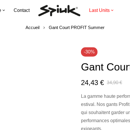
e
Contact
Last Units
Accueil
Gant Court PROFIT Summer
-30%
Gant Cou
24,43 €
34,90 €
La gamme haute perform
estival. Nos gants Profi
qui souhaitent garder u
performances optimales.
exigeants.