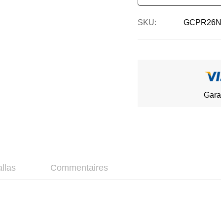
SKU
GCPR26N
Gara
allas
Commentaires