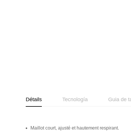
de
la
Galerie
d’images
Détails
Tecnología
Guia de t
Maillot court, ajusté et hautement respirant.