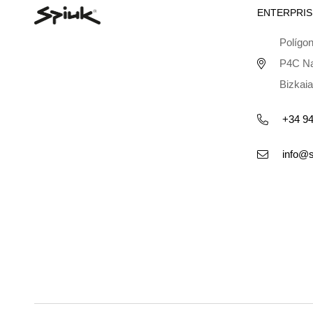
ENTERPRIS
Polígon
P4C Na
Bizkaia
+34 94
info@