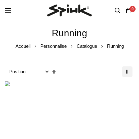
0
Aller
Running
au
contenu
Accueil
Personnalise
Catalogue
Running
Ordre
décroissant