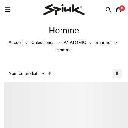
0
Aller
Homme
au
contenu
Accueil
Colecciones
ANATOMIC
Summer
Homme
Ordre
décroissant