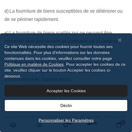
d) La fourniture de biens susceptibles de se détériorer ou
de se périmer rapidement.
e) La fourniture de biens scellés qui ne peuvent être
retournés pour des raisons de protection de la santé ou
Ce site Web nécessite des cookies pour fournir toutes ses
d'hygiène et qui ont été descellés après la livraison.
fonctionnalités. Pour plus d'informations sur les données
contenues dans les cookies, veuillez consulter notre page
f) La fourniture de biens qui, après la livraison et compte
Politique en matière de Cookies
. Pour accepter les cookies de ce
site, veuillez cliquer sur le bouton Accepter les cookies ci-
tenu de leur nature, ont été mélangés de manière
dessous.
inséparable avec d'autres biens.
Accepter les Cookies
g) La livraison de boissons alcoolisées dont le prix a été
convenu au moment de la conclusion du contrat de vente
Déclin
et qui ne peuvent être livrées dans les 30 jours, et dont la
valeur réelle dépend de fluctuations du marché échappant
Personnaliser les Paramètres
0
0
B2B
au contrôle de l'entrepreneur.