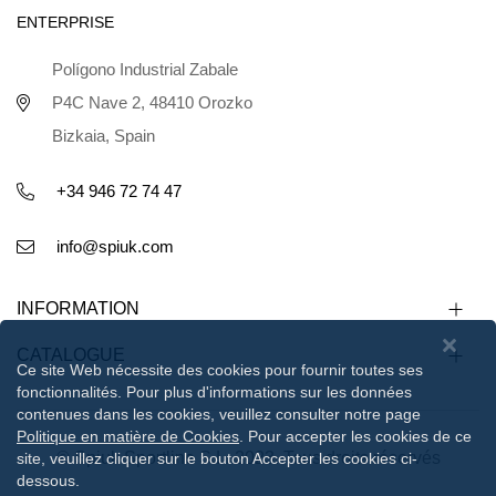
ENTERPRISE
Polígono Industrial Zabale
P4C Nave 2, 48410 Orozko
Bizkaia, Spain
+34 946 72 74 47
info@spiuk.com
INFORMATION
CATALOGUE
Ce site Web nécessite des cookies pour fournir toutes ses
fonctionnalités. Pour plus d'informations sur les données
contenues dans les cookies, veuillez consulter notre page
Politique en matière de Cookies
. Pour accepter les cookies de ce
© Spiuk Sportline S.L. 2023. Tous droits réservés
site, veuillez cliquer sur le bouton Accepter les cookies ci-
dessous.