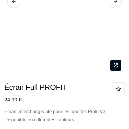
Passer
Écran Full PROFIT
au
début
24,90 €
de
Ecran ,interchangeable pour les lunettes Profit V3
la
Disponible en différentes couleurs.
Galerie
d’images