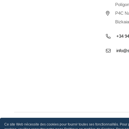
Polígon
P4C Na
Bizkaia
+34 94
info@
© Spiuk Sportline S.L. 2023. Tous droits réservés
Ce site Web nécessite des cookies pour fournir toutes ses fonctionnalités. Pour