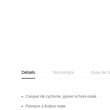
de
la
Galerie
d’images
Détails
Tecnología
Guia de t
Casque de cyclisme ,gravel et hors-route
Peinture à finition mate