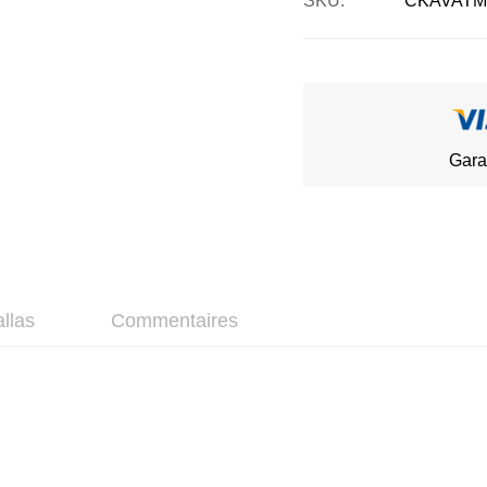
SKU
CKAVATM
Gara
allas
Commentaires