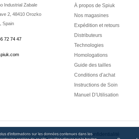
o Industrial Zabale
À propos de Spiuk
ve 2, 48410 Orozko
Nos magasines
, Spain
Expédition et retours
Distributeurs
6 72 74 47
Technologies
spiuk.com
Homologations
Guide des tailles
Conditions d'achat
Instructions de Soin
Manuel D'Utilisation
Mentions légales
Politique de confidentialité
 plus d'informations sur les données contenues dans les