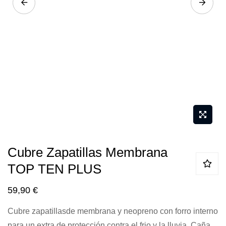
Saltar
Cubre Zapatillas Membrana
al
TOP TEN PLUS
comienzo
de
59,90 €
la
galería
Cubre zapatillasde membrana y neopreno con forro interno
de
para un extra de protección contra el frio y la lluvia. Caña