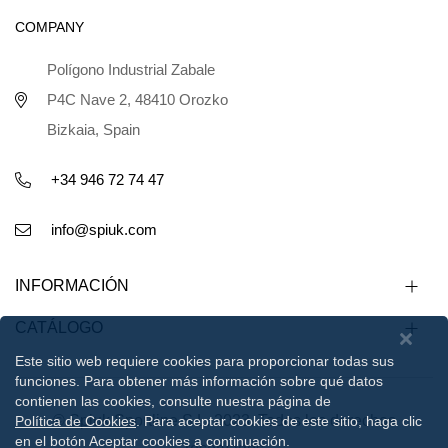
COMPANY
Polígono Industrial Zabale
P4C Nave 2, 48410 Orozko
Bizkaia, Spain
+34 946 72 74 47
info@spiuk.com
INFORMACIÓN
CATÁLOGO
Este sitio web requiere cookies para proporcionar todas sus
funciones. Para obtener más información sobre qué datos
contienen las cookies, consulte nuestra página de
© Spiuk Sportline S.L. 2023. Todos los derechos
Política de Cookies
. Para aceptar cookies de este sitio, haga clic
en el botón Aceptar cookies a continuación.