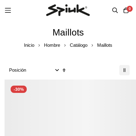
0
Ir
Maillots
al
contenido
Inicio
Hombre
Catálogo
Maillots
Fijar
Dirección
Descendente
-30%