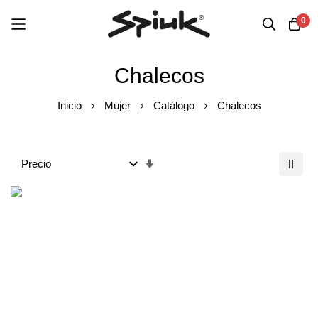
0
Ir
Chalecos
al
contenido
Inicio
Mujer
Catálogo
Chalecos
Fijar
Dirección
Ascendente