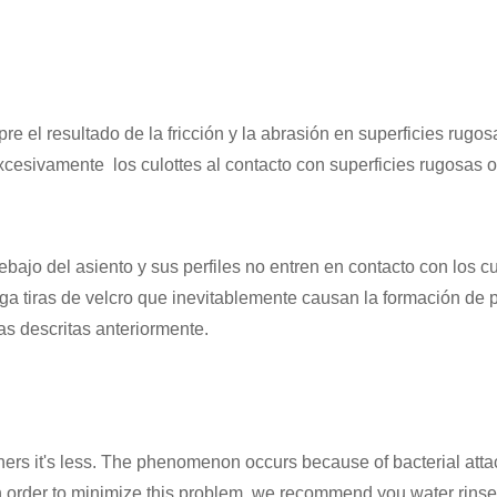
mpre el resultado de la fricción y la abrasión en superficies rugo
cesivamente los culottes al contacto con superficies rugosas 
bajo del asiento y sus perfiles no entren en contacto con los cu
a tiras de velcro que inevitablemente causan la formación de pi
as descritas anteriormente.
thers it's less. The phenomenon occurs because of bacterial atta
In order to minimize this problem, we recommend you water rinse 