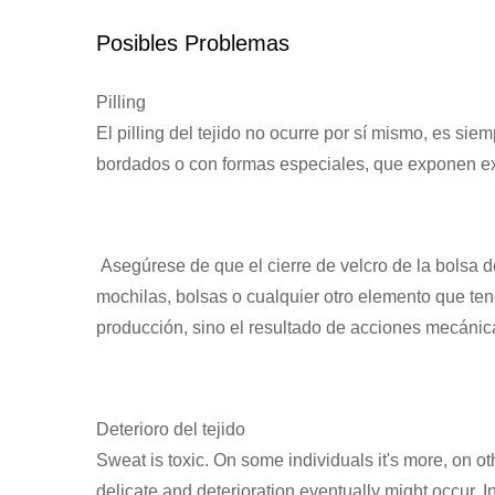
Posibles Problemas
Pilling
El pilling del tejido no ocurre por sí mismo, es sie
bordados o con formas especiales, que exponen ex
Asegúrese de que el cierre de velcro de la bolsa de
mochilas, bolsas o cualquier otro elemento que teng
producción, sino el resultado de acciones mecánic
Deterioro del tejido
Sweat is toxic. On some individuals it's more, on o
delicate and deterioration eventually might occur. 