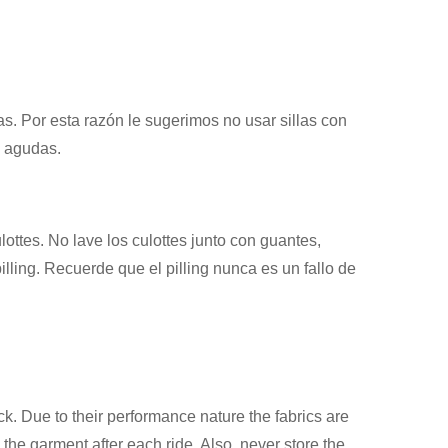
sas. Por esta razón le sugerimos no usar sillas con
o agudas.
lottes. No lave los culottes junto con guantes,
lling. Recuerde que el pilling nunca es un fallo de
ck. Due to their performance nature the fabrics are
the garment after each ride. Also, never store the