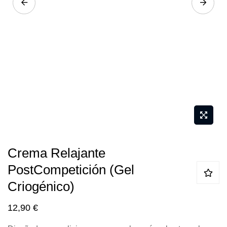
Saltar
Crema Relajante
al
PostCompetición (Gel
comienzo
Criogénico)
de
la
12,90 €
galería
de