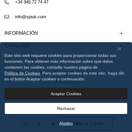
+34 946 72 74 47
info@spiuk.com
INFORMACIÓN
CATÁLOGO
Este sitio web requiere cookies para proporcionar todas sus
funciones. Para obtener más información sobre qué datos
contienen las cookies, consulte nuestra página de
© Spiuk Sportline S.L. 2023. Todos los derechos
Política de Cookies
. Para aceptar cookies de este sitio, haga clic
en el botón Aceptar cookies a continuación.
reservados
Aceptar Cookies
Aviso legal
Política de privacidad
Política de cookies
Rechazar
Ajustes
Añadir al Carrito
0
0
B2B