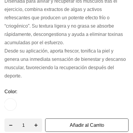
Diseñada para aliviar y recuperar los músculos tras el
imágenes
ejercicio, combina extractos de algas y activos
refrescantes que producen un potente efecto frío o
“criogénico”. Su textura ligera y no grasa se absorbe
rápidamente, descongestiona y ayuda a eliminar toxinas
acumuladas por el esfuerzo.
Desde su aplicación, aporta frescor, tonifica la piel y
genera una inmediata sensación de bienestar y descanso
muscular, favoreciendo la recuperación después del
deporte.
Color
Añadir al Carrito