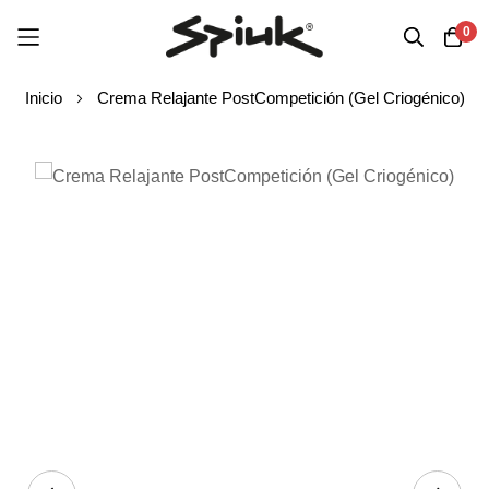
0
Ir
Inicio
Crema Relajante PostCompetición (Gel Criogénico)
al
contenido
Saltar
al
final
de
la
galería
de
imágenes