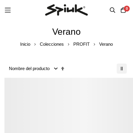
0
Ir
Verano
al
contenido
Inicio
Colecciones
PROFIT
Verano
Fijar
Dirección
Descendente