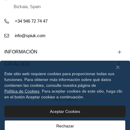
Bizkaia, Spain
+34 946 72 74 47
info@spiuk.com
INFORMACIÓN
CATÁLOGO
Este sitio web requiere cookies para proporcionar todas sus
funciones. Para obtener más información sobre qué datos
contienen las cookies, consulte nuestra página de
© Spiuk Sportline S.L. 2023. Todos los derechos
Política de Cookies
. Para aceptar cookies de este sitio, haga clic
en el botón Aceptar cookies a continuación.
reservados
Aceptar Cookies
Aviso legal
Política de privacidad
Política de cookies
Rechazar