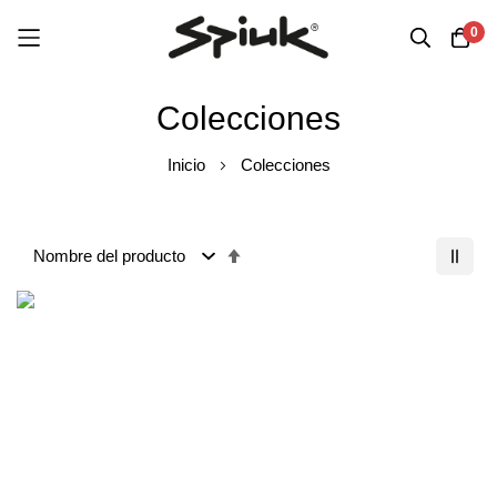
0
Ir
Colecciones
al
contenido
Inicio
Colecciones
Fijar
Dirección
Descendente