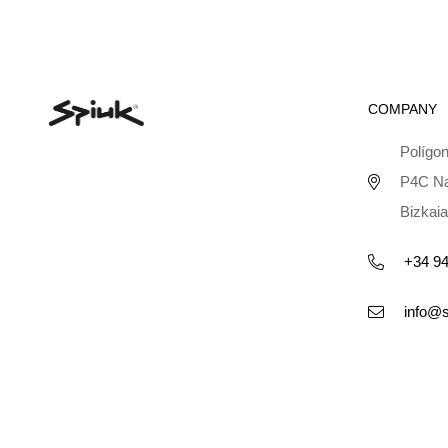
COMPANY
Polígon
P4C Na
Bizkaia
+34 94
info@