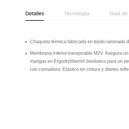
de
la
Detalles
Tecnología
Guia de 
galería
de
imágenes
Chaqueta térmica fabricada en tejido laminado de
Membrana interior transpirable M2V. Asegura un ó
mangas en
ErgodryWarm®
bielástico para un pe
con cremallera. Elástico en cintura y ribetes refl