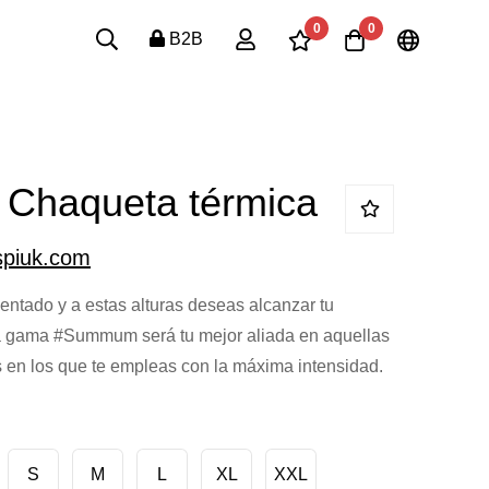
0
0
B2B
haqueta térmica
spiuk.com
mentado y a estas alturas deseas alcanzar tu
a gama #Summum será tu mejor aliada en aquellas
 en los que te empleas con la máxima intensidad.
S
M
L
XL
XXL