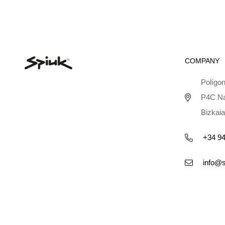
COMPANY
Polígon
P4C Na
Bizkaia
+34 94
info@