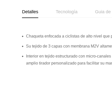
de
la
Detalles
Tecnología
Guia de 
galería
de
imágenes
Chaqueta enfocada a ciclistas de alto nivel que
Su tejido de 3 capas con membrana M2V altamen
Interior en tejido estructurado con micro-canales
amplio tirador personalizado para facilitar su m