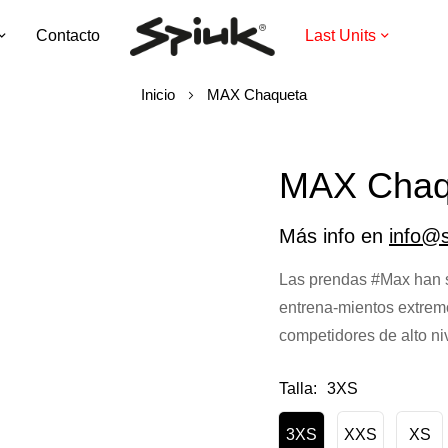
Contacto
Last Units
Inicio
MAX Chaqueta
MAX Chaq
Más info en
info@
Las prendas #Max han s
entrena-mientos extremo
competidores de alto niv
Talla
3XS
3XS
XXS
XS