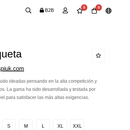
0
0
B2B
ueta
spiuk.com
ido ideadas pensando en la alta competición y
s. La gama ha sido desarrollada y testada por
el para satisfacer las más altas exigencias.
S
M
L
XL
XXL